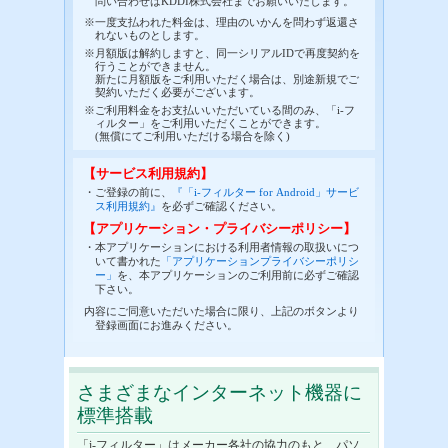
問い合わせはKDDI株式会社までお願いいたします。
※一度支払われた料金は、理由のいかんを問わず返還さ
れないものとします。
※月額版は解約しますと、同一シリアルIDで再度契約を
行うことができません。
新たに月額版をご利用いただく場合は、別途新規でご
契約いただく必要がございます。
※ご利用料金をお支払いいただいている間のみ、「i-フ
ィルター」をご利用いただくことができます。
(無償にてご利用いただける場合を除く)
【サービス利用規約】
・ご登録の前に、
『「i-フィルター for Android」サービ
ス利用規約』
を必ずご確認ください。
【アプリケーション・プライバシーポリシー】
・本アプリケーションにおける利用者情報の取扱いにつ
いて書かれた
「アプリケーションプライバシーポリシ
ー」
を、本アプリケーションのご利用前に必ずご確認
下さい。
内容にご同意いただいた場合に限り、上記のボタンより
登録画面にお進みください。
さまざまなインターネット機器に
標準搭載
「i-フィルター」はメーカー各社の協力のもと、パソ