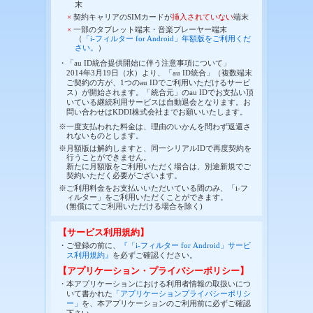
末
×
契約キャリアのSIMカードが
挿入されていない
端末
×
一部のタブレット端末・音楽プレーヤー端末
（
「i-フィルター for Android」年額版をご利用くだ
さい。
）
・「au ID統合提供開始に伴う注意事項について」
2014年3月19日（水）より、「au ID統合」（複数端末
ご契約の方が、1つのau IDでご利用いただけるサービ
ス）が開始されます。「統合元」のau IDでお支払い頂
いている継続利用サービスは自動退会となります。お
問い合わせはKDDI株式会社までお願いいたします。
※一度支払われた料金は、理由のいかんを問わず返還さ
れないものとします。
※月額版は解約しますと、同一シリアルIDで再度契約を
行うことができません。
新たに月額版をご利用いただく場合は、別途新規でご
契約いただく必要がございます。
※ご利用料金をお支払いいただいている間のみ、「i-フ
ィルター」をご利用いただくことができます。
(無償にてご利用いただける場合を除く)
【サービス利用規約】
・ご登録の前に、
『「i-フィルター for Android」サービ
ス利用規約』
を必ずご確認ください。
【アプリケーション・プライバシーポリシー】
・本アプリケーションにおける利用者情報の取扱いにつ
いて書かれた
「アプリケーションプライバシーポリシ
ー」
を、本アプリケーションのご利用前に必ずご確認