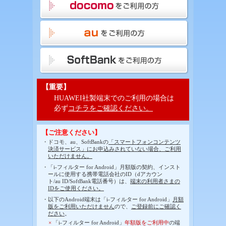
【重要】
HUAWEI社製端末でのご利用の場合は
必ず
コチラをご確認ください。
【ご注意ください】
・ドコモ、au、SoftBankの
「スマートフォンコンテンツ
決済サービス」にお申込みされていない場合、ご利用
いただけません。
・「i-フィルター for Android」月額版の契約、インスト
ールに使用する携帯電話会社のID（dアカウン
ト/au ID/SoftBank電話番号）は、
端末の利用者さまの
IDをご使用ください。
・以下のAndroid端末は「i-フィルター for Android」
月額
版をご利用いただけません
ので、
ご登録前にご確認く
ださい
。
×
「i-フィルター for Android」
年額版をご利用中
の端