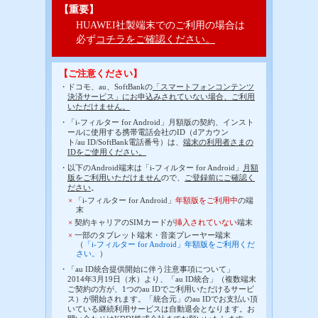
【重要】
HUAWEI社製端末でのご利用の場合は
必ず
コチラをご確認ください。
【ご注意ください】
・ドコモ、au、SoftBankの
「スマートフォンコンテンツ
決済サービス」にお申込みされていない場合、ご利用
いただけません。
・「i-フィルター for Android」月額版の契約、インスト
ールに使用する携帯電話会社のID（dアカウン
ト/au ID/SoftBank電話番号）は、
端末の利用者さまの
IDをご使用ください。
・以下のAndroid端末は「i-フィルター for Android」
月額
版をご利用いただけません
ので、
ご登録前にご確認く
ださい
。
×
「i-フィルター for Android」
年額版をご利用中
の端
末
×
契約キャリアのSIMカードが
挿入されていない
端末
×
一部のタブレット端末・音楽プレーヤー端末
（
「i-フィルター for Android」年額版をご利用くだ
さい。
）
・「au ID統合提供開始に伴う注意事項について」
2014年3月19日（水）より、「au ID統合」（複数端末
ご契約の方が、1つのau IDでご利用いただけるサービ
ス）が開始されます。「統合元」のau IDでお支払い頂
いている継続利用サービスは自動退会となります。お