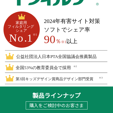
2024年有害サイト対策
家庭用
フィルタリング
ソフトでシェア率
シェア
N
o
.
1
※
1
90
％
以上
※1
公益社団法人日本PTA全国協議会推薦製品
全国53%の教育委員会で採用
※2
※3
第3回キッズデザイン賞商品デザイン部門受賞
製品ラインナップ
購入をご検討中のお客さま