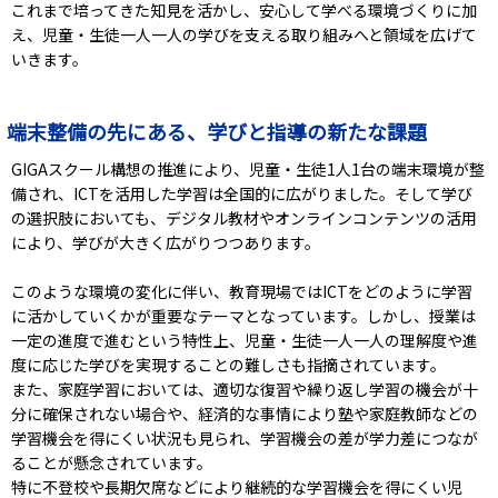
これまで培ってきた知見を活かし、安心して学べる環境づくりに加
え、児童・生徒一人一人の学びを支える取り組みへと領域を広げて
いきます。
端末整備の先にある、学びと指導の新たな課題
GIGAスクール構想の推進により、児童・生徒1人1台の端末環境が整
備され、ICTを活用した学習は全国的に広がりました。そして学び
の選択肢においても、デジタル教材やオンラインコンテンツの活用
により、学びが大きく広がりつつあります。
このような環境の変化に伴い、教育現場ではICTをどのように学習
に活かしていくかが重要なテーマとなっています。しかし、授業は
一定の進度で進むという特性上、児童・生徒一人一人の理解度や進
度に応じた学びを実現することの難しさも指摘されています。
また、家庭学習においては、適切な復習や繰り返し学習の機会が十
分に確保されない場合や、経済的な事情により塾や家庭教師などの
学習機会を得にくい状況も見られ、学習機会の差が学力差につなが
ることが懸念されています。
特に不登校や長期欠席などにより継続的な学習機会を得にくい児