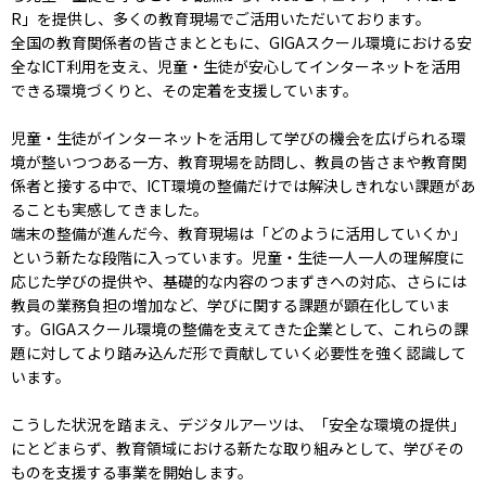
R」を提供し、多くの教育現場でご活用いただいております。
全国の教育関係者の皆さまとともに、GIGAスクール環境における安
全なICT利用を支え、児童・生徒が安心してインターネットを活用
できる環境づくりと、その定着を支援しています。
児童・生徒がインターネットを活用して学びの機会を広げられる環
境が整いつつある一方、教育現場を訪問し、教員の皆さまや教育関
係者と接する中で、ICT環境の整備だけでは解決しきれない課題があ
ることも実感してきました。
端末の整備が進んだ今、教育現場は「どのように活用していくか」
という新たな段階に入っています。児童・生徒一人一人の理解度に
応じた学びの提供や、基礎的な内容のつまずきへの対応、さらには
教員の業務負担の増加など、学びに関する課題が顕在化していま
す。GIGAスクール環境の整備を支えてきた企業として、これらの課
題に対してより踏み込んだ形で貢献していく必要性を強く認識して
います。
こうした状況を踏まえ、デジタルアーツは、「安全な環境の提供」
にとどまらず、教育領域における新たな取り組みとして、学びその
ものを支援する事業を開始します。