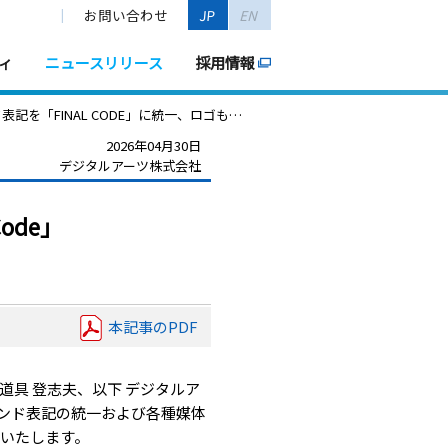
お問い合わせ
JP
EN
ィ
ニュースリリース
採用情報
記を「FINAL CODE」に統一、ロゴも刷新
2026年04月30日
デジタルアーツ株式会社
ode」
本記事のPDF
具 登志夫、以下 デジタルア
ブランド表記の統一および各種媒体
いたします。