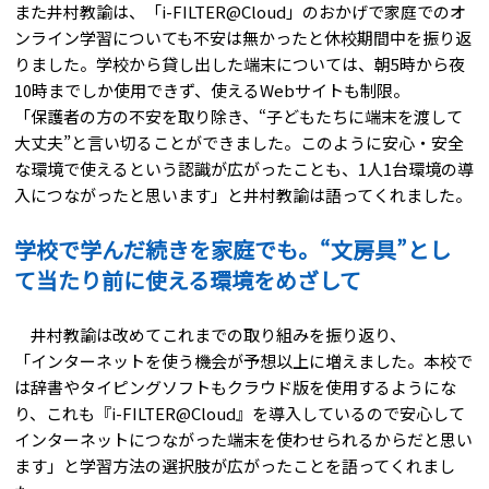
また井村教諭は、「
i-FILTER@Cloud
」のおかげで家庭でのオ
ンライン学習についても不安は無かったと休校期間中を振り返
りました。学校から貸し出した端末については、朝5時から夜
10時までしか使用できず、使えるWebサイトも制限。
「保護者の方の不安を取り除き、“子どもたちに端末を渡して
大丈夫”と言い切ることができました。このように安心・安全
な環境で使えるという認識が広がったことも、1人1台環境の導
入につながったと思います」と井村教諭は語ってくれました。
学校で学んだ続きを家庭でも。“文房具”とし
て当たり前に使える環境をめざして
井村教諭は改めてこれまでの取り組みを振り返り、
「インターネットを使う機会が予想以上に増えました。本校で
は辞書やタイピングソフトもクラウド版を使用するようにな
り、これも『
i-FILTER@Cloud
』を導入しているので安心して
インターネットにつながった端末を使わせられるからだと思い
ます」と学習方法の選択肢が広がったことを語ってくれまし