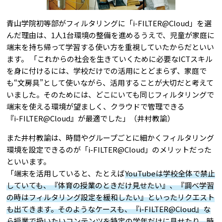
青山学院初等部がフィルタリングに「
i-FILTER@Cloud
」を選
んだ理由は、1人1台環境の整備を進めるうえで、児童が家庭に
端末を持ち帰って学習する使い方を重視していたからだといい
ます。 「これからの社会を生きていくために必要なICTスキル
を身に付けるには、学校だけでの活用にとどまらず、家庭で
も“文房具”として使いながら、活用することが大切だと考えて
いました。そのためには、どこにいても同じフィルタリングで
端末を使える環境が望ましく、クラウドで管理できる
『
i-FILTER@Cloud
』が最適でした」（井村教諭）
また井村教諭は、時間やグループごとに細かくフィルタリング
環境を設定できるのが「
i-FILTER@Cloud
」のメリットだった
といいます。
「端末を活用していると、たとえば
YouTubeは学校全体で禁止
していても、『体育の授業のときだけ見せたい』、『調べ学習
の時はフィルタリング設定を緩和したい』といったリクエスト
も出てきます。そのようなケースも、『
i-FILTER@Cloud
』な
ら授業で扱いたいコンテンツを特定の学年だけに見せたり、時