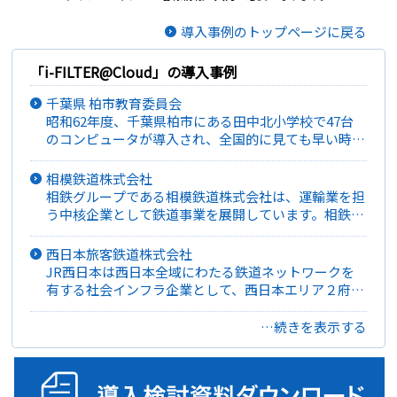
導入事例のトップページに戻る
「i-FILTER@Cloud」の導入事例
千葉県 柏市教育委員会
昭和62年度、千葉県柏市にある田中北小学校で47台
のコンピュータが導入され、全国的に見ても早い時期
から教育現場にICT機器を導入。GIGAスクール構想以
前から、教員1人1台の校務・学習兼用端末の整備や統
相模鉄道株式会社
合型校務支援システムの導入などに取り組む。
相鉄グループである相模鉄道株式会社は、運輸業を担
う中核企業として鉄道事業を展開しています。相鉄線
は2023年の相鉄・東急新横浜線全線開業により、神奈
川県から渋谷・目黒、埼玉県に至るまで、首都圏の広
西日本旅客鉄道株式会社
域鉄道ネットワークに繋がりました。また、新横浜駅
JR西日本は西日本全域にわたる鉄道ネットワークを
へのアクセスが向上したことで、新幹線を利用した中
有する社会インフラ企業として、西日本エリア２府16
京・関西方面への旅行や出張などの利便性も上がりま
県においての鉄道業のほか、行政や自治体と協調しな
した。
がらの駅および周辺開発を行う不動産業、駅ナカを中
…続きを表示する
心に物販・飲食などの流通業を営んでいます。近年は
デジタル技術の活用したサービスの提供にも取り組ん
でいます。