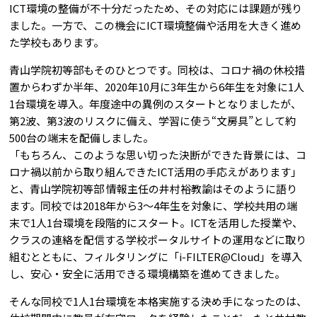
ICT環境の整備が不十分だったため、その対応には課題が残り
ました。一方で、この機会にICT環境整備や活用を大きく進め
た学校もあります。
青山学院初等部もそのひとつです。同校は、コロナ禍の休校措
置からわずか半年、2020年10月に3年生から6年生を対象に1人
1台環境を導入。年度途中の異例のスタートとなりましたが、
第2波、第3波のリスクに備え、学習に使う“文房具”として約
500台の端末を配備しました。
「もちろん、このような思い切った決断ができた背景には、コ
ロナ禍以前から取り組んできたICT活用の手応えがあります」
と、青山学院初等部 情報主任の井村裕教諭はそのように語り
ます。同校では2018年から3～4年生を対象に、学校共用の端
末で1人1台環境を段階的にスタート。ICTを活用した授業や、
クラスの連絡を配信する学校ポータルサイトの運用などに取り
組むとともに、フィルタリングに「
i-FILTER@Cloud
」を導入
し、安心・安全に活用できる環境構築を進めてきました。
そんな同校で1人1台環境を本格実施する決め手になったのは、