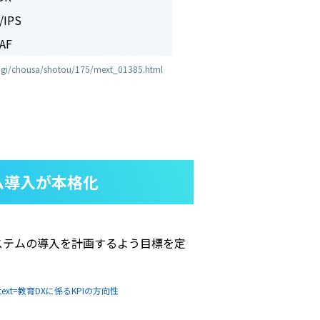
/IPS
AF
ngi/chousa/shotou/175/mext_01385.html
ム導入が本格化
ステムの導入を計画するよう目標を定
1.pdf#text=教育DXに係るKPIの方向性