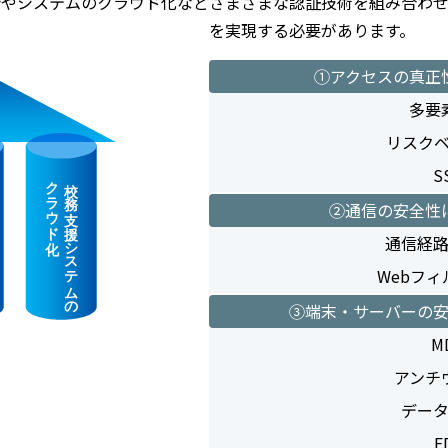
合やシステムのクラウド化など
さまざまな認証技術を組み合わ
を実現する必要があります。
①アクセスの真正
多要
リスク
S
②通信の安全性
通信経
Webフ
③端末・サーバーの
M
アンチ
デー
E