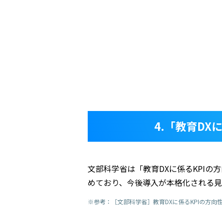
4.「教育D
文部科学省は「教育DXに係るKPI
めており、今後導入が本格化される見
※参考：［文部科学省］教育DXに係るKPIの方向