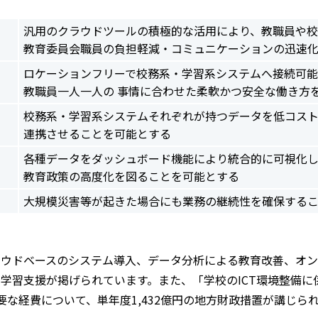
汎用のクラウドツールの積極的な活用により、教職員や
教育委員会職員の負担軽減・コミュニケーションの迅速
ロケーションフリーで校務系・学習系システムへ接続可
教職員一人一人の 事情に合わせた柔軟かつ安全な働き方
校務系・学習系システムそれぞれが持つデータを低コス
連携させることを可能とする
各種データをダッシュボード機能により統合的に可視化
教育政策の高度化を図ることを可能とする
大規模災害等が起きた場合にも業務の継続性を確保する
ラウドベースのシステム導入、データ分析による教育改善、オ
学習支援が掲げられています。また、「学校のICT環境整備に
要な経費について、単年度1,432億円の地方財政措置が講じら