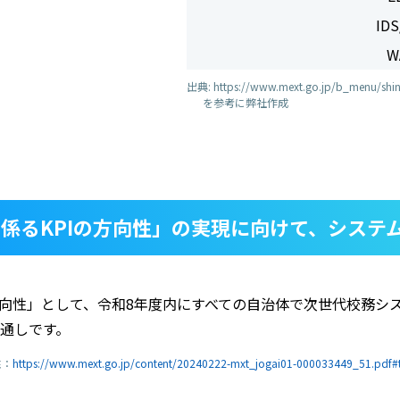
IDS
W
出典: https://www.mext.go.jp/b_menu/shi
を参考に弊社作成
Xに係るKPIの方向性」の実現に向けて、システ
の方向性」として、令和8年度内にすべての自治体で次世代校務シ
通しです。
性：
https://www.mext.go.jp/content/20240222-mxt_jogai01-000033449_5