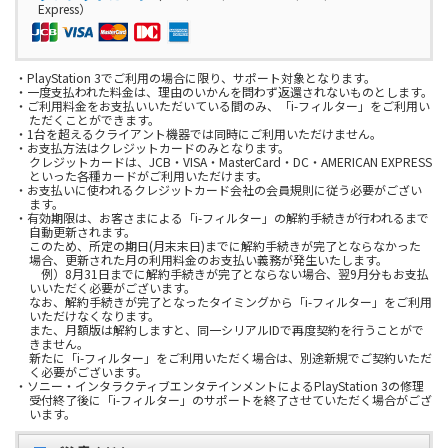
Express）
・PlayStation 3でご利用の場合に限り、サポート対象となります。
・一度支払われた料金は、理由のいかんを問わず返還されないものとします。
・ご利用料金をお支払いいただいている間のみ、「i-フィルター」をご利用い
ただくことができます。
・1台を超えるクライアント機器では同時にご利用いただけません。
・お支払方法はクレジットカードのみとなります。
クレジットカードは、JCB・VISA・MasterCard・DC・AMERICAN EXPRESS
といった各種カードがご利用いただけます。
・お支払いに使われるクレジットカード会社の会員規則に従う必要がござい
ます。
・有効期限は、お客さまによる「i-フィルター」の解約手続きが行われるまで
自動更新されます。
このため、所定の期日(月末末日)までに解約手続きが完了とならなかった
場合、更新された月の利用料金のお支払い義務が発生いたします。
例）8月31日までに解約手続きが完了とならない場合、翌9月分もお支払
いいただく必要がございます。
なお、解約手続きが完了となったタイミングから「i-フィルター」をご利用
いただけなくなります。
また、月額版は解約しますと、同一シリアルIDで再度契約を行うことがで
きません。
新たに「i-フィルター」をご利用いただく場合は、別途新規でご契約いただ
く必要がございます。
・ソニー・インタラクティブエンタテインメントによるPlayStation 3の修理
受付終了後に「i-フィルター」のサポートを終了させていただく場合がござ
います。