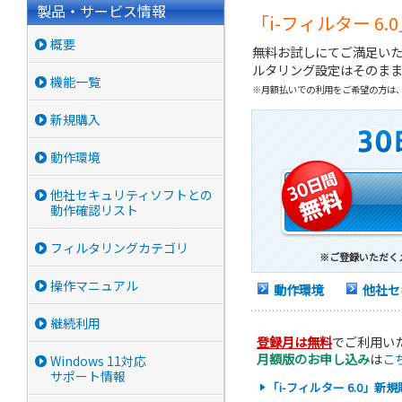
製品・サービス情報
「i-フィルター 
概要
無料お試しにてご満足い
ルタリング設定はそのままに
機能一覧
※月額払いでの利用をご希望の方は
新規購入
動作環境
他社セキュリティソフトとの
動作確認リスト
フィルタリングカテゴリ
※ご登録いただく
操作マニュアル
動作環境
他社セ
継続利用
登録月は無料
でご利用い
月額版のお申し込み
は
こ
Windows 11対応
サポート情報
「i-フィルター 6.0」新