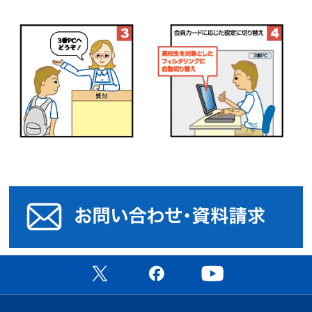
お
公式X（旧Twitter）ページ
公式Facebookページ
公式YouTubeチャン