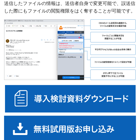
送信したファイルの情報は、送信者自身で変更可能で、誤送信
した際にもファイルの閲覧権限をはく奪することが可能です。
導
無