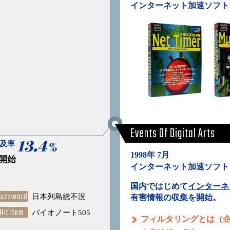
インターネット加速ソフト
Events Of Digital Arts
13.4
%
普及率
1998年 7月
を開始
インターネット加速ソフト
国内ではじめて
インターネ
Buzzword
日本列島総不況
有害情報の収集
を開始。
Hit Item
バイオノート505
フィルタリングとは（