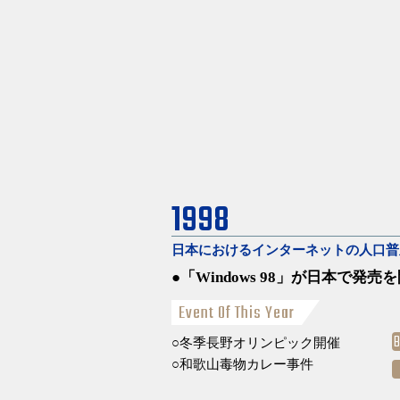
1998
日本におけるインターネットの人口
「Windows 98」が日本で発売
Event Of This Year
冬季長野オリンピック開催
和歌山毒物カレー事件