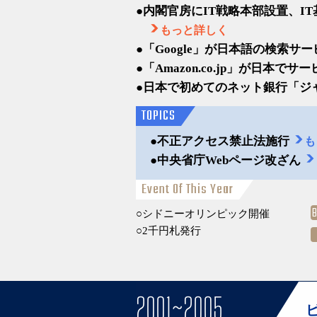
内閣官房にIT戦略本部設置、I
もっと詳しく
「Google」が日本語の検索サ
「Amazon.co.jp」が日本でサ
日本で初めてのネット銀行「ジ
TOPICS
不正アクセス禁止法施行
も
中央省庁Webページ改ざん
Event Of This Year
シドニーオリンピック開催
2千円札発行
2001~2005