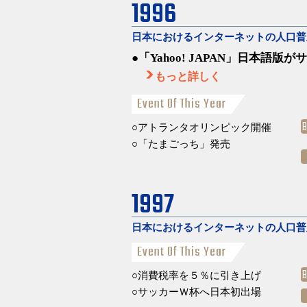
1996
日本におけるインターネットの人口普
「Yahoo! JAPAN」日本語版
もっと詳しく
Event Of This Year
アトランタオリンピック開催
「たまごっち」発売
1997
日本におけるインターネットの人口
Event Of This Year
消費税率を５％に引き上げ
サッカーＷ杯へ日本初出場