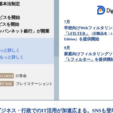
T基本法制定
ービスを開始
7月
ービスを開始
学校向けWebフィルタリ
ャパンネット銀行」が開業
「i-FILTER」
（旧製品名：i-
を提供開始
Edition）
9月
っと詳しく
家庭向けフィルタリングソ
もっと詳しく
「i-フィルター」
を提供開
Buzzword
IT革命
Hit Item
プレイステーション2
ビジネス・行政でのIT活用が加速広まる。SNSも