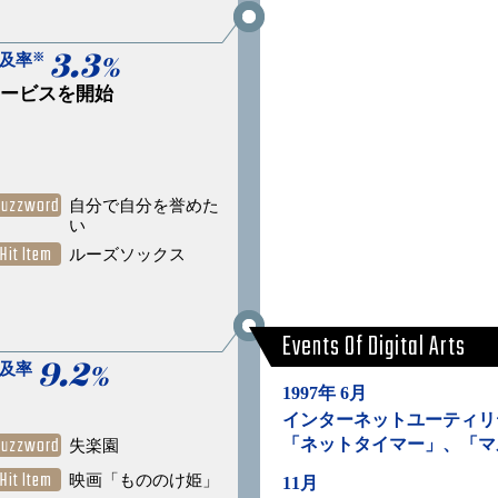
3.3
%
※
及率
がサービスを開始
Buzzword
自分で自分を誉めた
い
Hit Item
ルーズソックス
Events Of Digital Arts
9.2
%
普及率
1997年 6月
インターネットユーティリ
Buzzword
「ネットタイマー」、「マ
失楽園
Hit Item
映画「もののけ姫」
11月