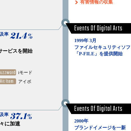
有害情報の収集
Events Of Digital Arts
21.4
%
普及率
1999年 3月
ファイルセキュリティソフ
サービスを開始
「P-FILE」を提供開始
Buzzword
iモード
Hit Item
アイボ
Events Of Digital Arts
37.1
%
普及率
2000年
徐々に加速
ブランドイメージを一新