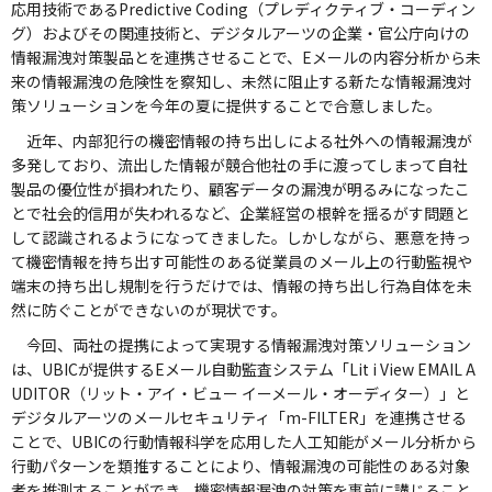
応用技術であるPredictive Coding（プレディクティブ・コーディン
グ）およびその関連技術と、デジタルアーツの企業・官公庁向けの
情報漏洩対策製品とを連携させることで、Eメールの内容分析から未
来の情報漏洩の危険性を察知し、未然に阻止する新たな情報漏洩対
策ソリューションを今年の夏に提供することで合意しました。
近年、内部犯行の機密情報の持ち出しによる社外への情報漏洩が
多発しており、流出した情報が競合他社の手に渡ってしまって自社
製品の優位性が損われたり、顧客データの漏洩が明るみになったこ
とで社会的信用が失われるなど、企業経営の根幹を揺るがす問題と
して認識されるようになってきました。しかしながら、悪意を持っ
て機密情報を持ち出す可能性のある従業員のメール上の行動監視や
端末の持ち出し規制を行うだけでは、情報の持ち出し行為自体を未
然に防ぐことができないのが現状です。
今回、両社の提携によって実現する情報漏洩対策ソリューション
は、UBICが提供するEメール自動監査システム「Lit i View EMAIL A
UDITOR（リット・アイ・ビュー イーメール・オーディター）」と
デジタルアーツのメールセキュリティ「m-FILTER」を連携させる
ことで、UBICの行動情報科学を応用した人工知能がメール分析から
行動パターンを類推することにより、情報漏洩の可能性のある対象
者を推測することができ、機密情報漏洩の対策を事前に講じること