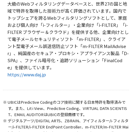
大級のWebフィルタリングデータベースと、世界27の国と地
域で特許を取得した技術力が高く評価されています。国内で
トップシェアを誇るWebフィルタリングソフトとして、家庭
および個人向け「i-フィルター」・企業向け「i-FILTER」「i-
FILTER ブラウザー＆クラウド」を提供する他、企業向けとし
て電子メールセキュリティソフト 「m-FILTER」、クライア
ント型電子メール誤送信防止ソフト「m-FILTER MailAdvise
r」、純国産のセキュア・プロキシ・アプライアンス製品「D-
SPA」、ファイル暗号化・追跡ソリューション「FinalCod
e」を提供しています。
https://www.daj.jp
※ UBICはPredictive Codingのコア技術に関する日本特許を取得済みで
す。また、Lit i View、Predictive Coding、VIRTUAL DATA SCIENTIS
T、EMAIL AUDITORはUBICの登録商標です。
※ デジタルアーツ/DIGITAL ARTS、ZBRAIN、アイフィルター/i-フィルタ
ー/i-FILTER/i-FILTER EndPoint Controller、m-FILTER/m-FILTER Mai