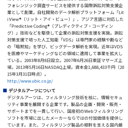
フォレンジック調査サービスを提供する国際訴訟対策支援企
業として創業。自社開発のデータ解析プラットフォーム「Lit
i View®（リット・アイ・ビュー）」、アジア言語に対応した
「Predictive Coding®（プレディクティブ・コーディン
グ）」技術などを駆使して企業の訴訟対策支援を実施。訴訟
対策支援で培った人工知能「VDS」は専門家の経験や勘など
の「暗黙知」を学び、ビッグデータ解析を実現。近年はVDS
を医療やマーケティングなどの領域に適用して事業を拡大し
ている。2003年8月8日設立。2007年6月26日東証マザーズ上
場。2013年5月16日NASDAQ上場。資本金1,688,433千円（20
15年3月31日時点）。
http://www.ubic.co.jp/
デジタルアーツについて
デジタルアーツは、フィルタリング技術を核に、情報セキュ
リティ事業を展開する企業です。製品の企画・開発・販売・
サポートまでを一貫して行い、国産初のWebフィルタリング
ソフトを市場に出したメーカーならではの付加価値を提供し
ています。また、フィルタリング製品の根幹を支える国内最