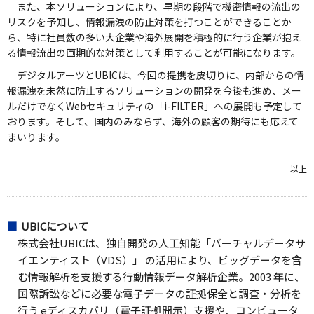
また、本ソリューションにより、早期の段階で機密情報の流出の
リスクを予知し、情報漏洩の防止対策を打つことができることか
ら、特に社員数の多い大企業や海外展開を積極的に行う企業が抱え
る情報流出の画期的な対策として利用することが可能になります。
デジタルアーツとUBICは、今回の提携を皮切りに、内部からの情
報漏洩を未然に防止するソリューションの開発を今後も進め、メー
ルだけでなくWebセキュリティの「i-FILTER」への展開も予定して
おります。そして、国内のみならず、海外の顧客の期待にも応えて
まいります。
以上
UBICについて
株式会社UBICは、独自開発の人工知能「バーチャルデータサ
イエンティスト（VDS）」 の活用により、ビッグデータを含
む情報解析を支援する行動情報データ解析企業。2003 年に、
国際訴訟などに必要な電子データの証拠保全と調査・分析を
行う eディスカバリ（電子証拠開示）支援や、コンピュータ