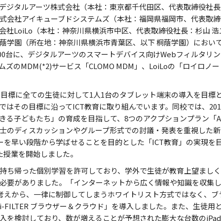
デジタルアーツ株式会社（本社：東京都千代田区、代表取締役社長：
株式会社アイキューブドシステムズ（本社：福岡県福岡市、代表取締
LoiLo（本社：神奈川県横浜市中区、代表取締役社長：杉山 浩二、
蔭学園（所在地：神奈川県横浜市青葉区、以下 桐蔭学園）において、
500台に、デジタルアーツのスマートデバイス向けWebフィルタリング「
のMDM(*2)サービス「CLOMO MDM」、LoiLoの「ロイロ
年を目標に全ての生徒に対して1人1台のタブレット端末の導入を目標
はその目標に沿ってICT教育に取り組んでいます。同校では、201
る子どもたち」の育成を目指して、8つのアクプションプラン「Age
士のディスカッションやグループ形式での討議・発表を重視した新
ーを早い段階から学ばせることを目的とした「ICT教育」の実現を目指
した授業を開始しました。
dを持ち帰った個別学習を許可しており、学外で生徒が教育上望まし
必要がありました。「インターネットから広く情報や知識を収集
う考えから、一律に制御してしまうホワイトリスト方式ではなく、ブ
-FILTER ブラウザー＆クラウド」を導入しました。また、生徒用
入を検討しており、数が増えることが予想された膨大な台数のiPa