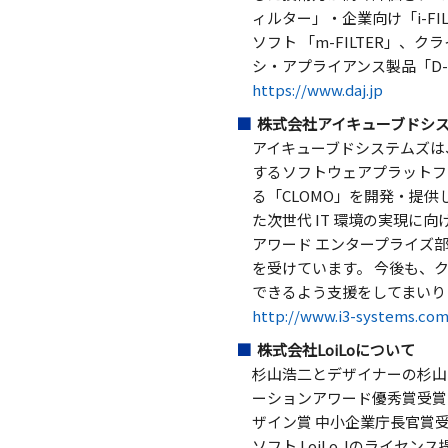
ィルター」・企業向け「i-FI
ソフト 「m-FILTER」、ク
シ・アプライアンス製品「D-
https://www.daj.jp
株式会社アイキューブドシ
アイキューブドシステムズは
するソフトウェアプラットフ
る「CLOMO」を開発・提
た次世代 IT 環境の実現に
アワード エンタープライズ
を受けています。 今後も、
できるよう支援をしてまいり
http://www.i3-systems.com
株式会社LoiLoについて
杉山浩二とデザイナーの杉山
ーションアワード優秀賞受賞
ザイン賞 中小企業庁長官賞
ソフト LoiLo Jのライセ