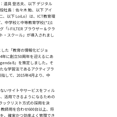
道具 登志夫、以下 デジタル
役社長：佐々木 勉、以下 アイ
以下 LoiLo）は、ICT教育環
中学校と中等教育学校(*1)1
i-FILTER ブラウザー＆クラ
ノート・スクール」が導入されまし
とした「教育の情報化ビジョ
4年に創立50周年を迎えるにあ
nda 8」を策定しました。そ
たな学習法であるアクティブラ
して、2015年4月より、中
くないサイトやサービスをフィル
し、活用できるようになるための
ラックリスト方式の採用を決
と教師用を合わせ600台以上、将
dを、確実かつ効率よく管理でき