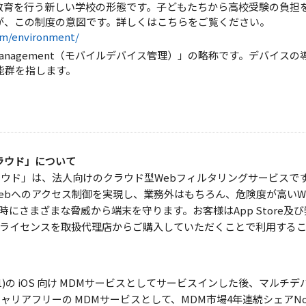
貫教育を行う新しい学校の形態です。子どもたちから高校受験の負担
が、この制度の意図です。詳しくはこちらをご覧ください。
tem/environment/
evice Management（モバイルデバイス管理）」の略称です。デバ
能群を指します。
＆クラウド」について
ー＆クラウド」は、法人向けのクラウド型Webフィルタリングサービス
ebへのアクセス制御を実現し、業務外はもちろん、危険度が高いW
にさまざまな脅威から端末を守ります。お客様はApp Store及
ライセンスを取扱代理店からご購入していただくことで利用する
1)の iOS 向け MDMサービスとしてサービスインした後、マルチデバイス（i
 Fire）・キャリアフリーの MDMサービスとして、MDM市場4年連続シェア