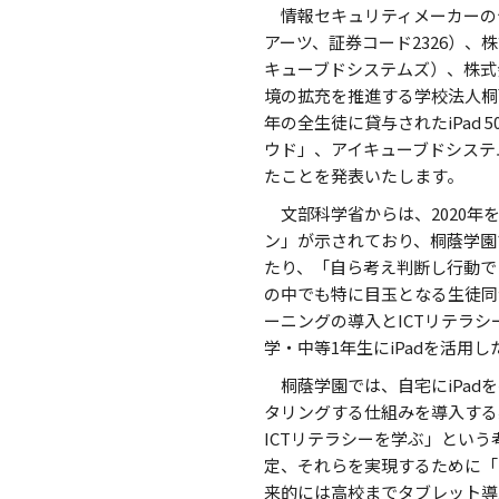
情報セキュリティメーカーの
アーツ、証券コード2326）、
キューブドシステムズ）、株式会社
境の拡充を推進する学校法人桐
年の全生徒に貸与されたiPad 
ウド」、アイキューブドシステムズ
たことを発表いたします。
文部科学省からは、2020
ン」が示されており、桐蔭学園で
たり、「自ら考え判断し行動でき
の中でも特に目玉となる生徒同
ーニングの導入とICTリテラシ
学・中等1年生にiPadを活用
桐蔭学園では、自宅にiPa
タリングする仕組みを導入する
ICTリテラシーを学ぶ」とい
定、それらを実現するために「i
来的には高校までタブレット導