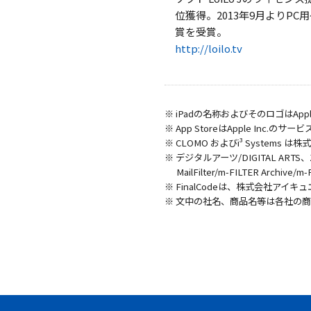
位獲得。2013年9月よりP
賞を受賞。
http://loilo.tv
※ iPadの名称およびそのロゴはAp
※ App StoreはApple Inc.の
※ CLOMO およびi³ System
※ デジタルアーツ/DIGITAL ARTS、ZBR
MailFilter/m-FILTER Arch
※ FinalCodeは、株式会社アイ
※ 文中の社名、商品名等は各社の