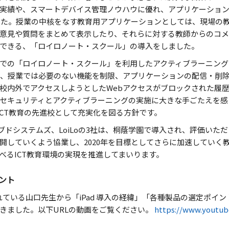
実績や、スマートデバイス管理ノウハウに優れ、アプリケーショ
しました。授業の中核をなす教育用アプリケーションとしては、現場の
意見や質問をまとめて表示したり、それらに対する教師からのコメ
できる、「ロイロノート・スクール」の導入をしました。
での「ロイロノート・スクール」を利用したアクティブラーニング
では、授業では必要のない機能を制限、アプリケーションの配信・削除を行
校内外でアクセスしようとしたWebアクセスがブロックされた履歴
セキュリティとアクティブラーニングの実施に大きな手ごたえを感
ICT教育の先進校として充実化を図る方針です。
ドシステムズ、LoiLoの3社は、桐蔭学園で導入され、評価いただい
開していくよう協業し、2020年を目標としてさらに加速していく
べるICT教育環境の実現を推進してまいります。
ント
当されている山口先生から「iPad 導入の経緯」「各種製品の選定ポ
きました。以下URLの動画をご覧ください。
https://www.youtu