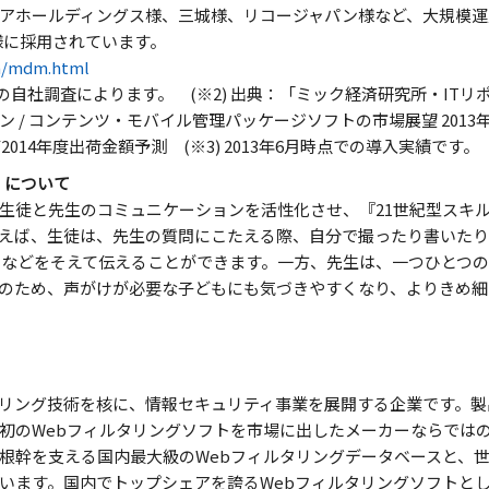
アホールディングス様、三城様、リコージャパン様など、大規模運用
様に採用されています。
om/mdm.html
時点での自社調査によります。 (※2) 出典：「ミック経済研究所・ITリ
/ コンテンツ・モバイル管理パッケージソフトの市場展望 2013年度
2014年度出荷金額予測 (※3) 2013年6月時点での導入実績です。
」について
生徒と先生のコミュニケーションを活性化させ、『21世紀型スキ
えば、生徒は、先生の質問にこたえる際、自分で撮ったり書いた
図などをそえて伝えることができます。一方、先生は、一つひとつ
のため、声がけが必要な子どもにも気づきやすくなり、よりきめ細
リング技術を核に、情報セキュリティ事業を展開する企業です。製
初のWebフィルタリングソフトを市場に出したメーカーならでは
根幹を支える国内最大級のWebフィルタリングデータベースと、世
います。国内でトップシェアを誇るWebフィルタリングソフトとし