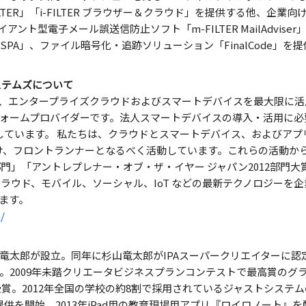
LTER」「i-FILTER ブラウザー＆クラウド」を提供する他、企
ライアント型電子メール誤送信防止ソフト「m-FILTER MailAdvi
SPA」、ファイル暗号化・追跡ソリューション「FinalCode」を
ステムズについて
、エンタープライズクラウドおよびスマートデバイスを最大限に活
ォームプロバイダーです。法人スマートデバイスの導入・活用に必
供しています。 私たちは、クラウドとスマートデバイス、およびア
向け、フロントランナーとなるべく活動しています。これらの活動から2
部門」「アントレプレナー・オブ・ザ・イヤー ジャパン2012部門
クラウド、モバイル、ソーシャル、IoT などの最新テクノロジーを
ます。
/
竜太郎が設立。同年に杉山竜太郎がIPAスーパークリエイターに認
。2009年未踏クリエータビジネスプランコンテストで最高賞のグラ
受賞。2012年全国の学校の約8割で採用されているジャストシステ
ンス提供を開始。2013年iPad用の教育現場用アプリ『ロイロノート