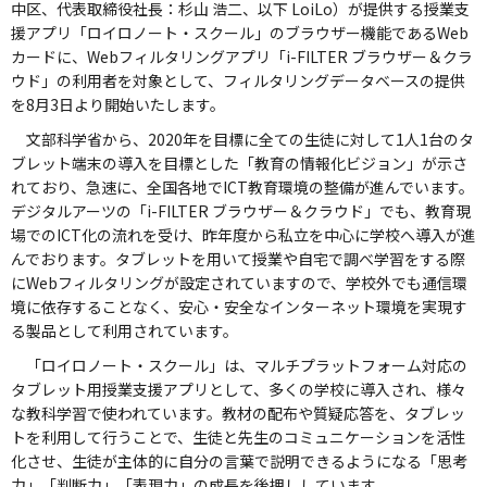
中区、代表取締役社長：杉山 浩二、以下 LoiLo）が提供する授業支
援アプリ「ロイロノート・スクール」のブラウザー機能であるWeb
カードに、Webフィルタリングアプリ「i-FILTER ブラウザー＆クラ
ウド」の利用者を対象として、フィルタリングデータベースの提供
を8月3日より開始いたします。
文部科学省から、2020年を目標に全ての生徒に対して1人1台のタ
ブレット端末の導入を目標とした「教育の情報化ビジョン」が示さ
れており、急速に、全国各地でICT教育環境の整備が進んでいます。
デジタルアーツの「i-FILTER ブラウザー＆クラウド」でも、教育現
場でのICT化の流れを受け、昨年度から私立を中心に学校へ導入が進
んでおります。タブレットを用いて授業や自宅で調べ学習をする際
にWebフィルタリングが設定されていますので、学校外でも通信環
境に依存することなく、安心・安全なインターネット環境を実現す
る製品として利用されています。
「ロイロノート・スクール」は、マルチプラットフォーム対応の
タブレット用授業支援アプリとして、多くの学校に導入され、様々
な教科学習で使われています。教材の配布や質疑応答を、タブレッ
トを利用して行うことで、生徒と先生のコミュニケーションを活性
化させ、生徒が主体的に自分の言葉で説明できるようになる「思考
力」「判断力」「表現力」の成長を後押ししています。