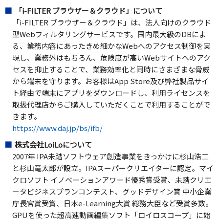
「i-FILTER ブラウザー＆クラウド」について
「i-FILTER ブラウザー＆クラウド」は、法人向けのクラウド
型Webフィルタリングサービスです。国内最大級のDBによ
る、業務内容にあったきめ細かなWebへのアクセス制御を実
現し、業務外はもちろん、危険度が高いWebサイトへのアク
セスを抑止することで、業務効率化と同時にさまざまな脅威
から端末を守ります。お客様はApp Store及び弊社製品サイ
ト経由で端末にアプリをダウンロードし、利用ライセンスを
取扱代理店からご購入していただくことで利用することがで
きます。
https://www.daj.jp/bs/ifb/
株式会社LoiLoについて
2007年 IPA未踏ソフトウェア創造事業をきっかけに杉山浩二
と杉山竜太郎が設立。IPAスーパークリエイターに認定。マイ
クロソフト イノベーションアワード優秀賞受賞、未踏クリエ
ータビジネスプランコンテスト、グッドデザイン賞 中小企業
庁長官賞受賞、日本e-Learning大賞 総務大臣など受賞多数。
GPUを使った超高速動画編集ソフト「ロイロスコープ」に始