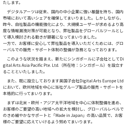
たします。
デジタルアーツは従来、国内の中小企業に強い基盤を持ち、国内
市場において高いシェアを確保してまいりました。しかしながら、
昨今、自社製品の機能強化により、大規模ユーザーが求めるより高
度な情報漏洩対策が可能となり、弊社製品をグローバルツールとし
て導入検討される動きが顕著になってまいりました。
一方で、お客様に安心して弊社製品を導入いただくためには、グロ
ーバルでの販売・サポート体制の整備が急務となっております。
このような状況を踏まえ、新たにシンガポールに子会社としてDi
gital Arts Asia Pacific Pte. Ltd.（所在地：シンガポール）を設立す
ることといたしました。
また、既に設立しております英国子会社Digital Arts Europe Ltd
において、欧州地域を中心に当社グループ製品の販売・サポートを
本格的に行ってまいります。
まずは北米・欧州・アジア太平洋地域を中心に体制整備を進め、
お客様のご要望の高い地域への拡大を検討し、グローバルレベルで
のきめ細やかなサポートと「Made in Japan」の高い品質で、お客
様のご要望に応えていけるよう努めてまいります。