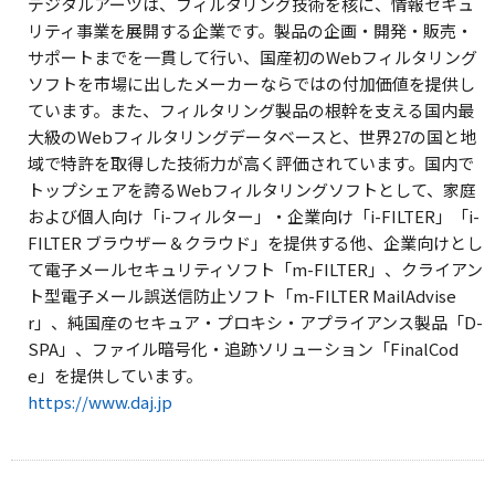
デジタルアーツは、フィルタリング技術を核に、情報セキュ
リティ事業を展開する企業です。製品の企画・開発・販売・
サポートまでを一貫して行い、国産初のWebフィルタリング
ソフトを市場に出したメーカーならではの付加価値を提供し
ています。また、フィルタリング製品の根幹を支える国内最
大級のWebフィルタリングデータベースと、世界27の国と地
域で特許を取得した技術力が高く評価されています。国内で
トップシェアを誇るWebフィルタリングソフトとして、家庭
および個人向け「i-フィルター」・企業向け「i-FILTER」「i-
FILTER ブラウザー＆クラウド」を提供する他、企業向けとし
て電子メールセキュリティソフト「m-FILTER」、クライアン
ト型電子メール誤送信防止ソフト「m-FILTER MailAdvise
r」、純国産のセキュア・プロキシ・アプライアンス製品「D-
SPA」、ファイル暗号化・追跡ソリューション「FinalCod
e」を提供しています。
https://www.daj.jp