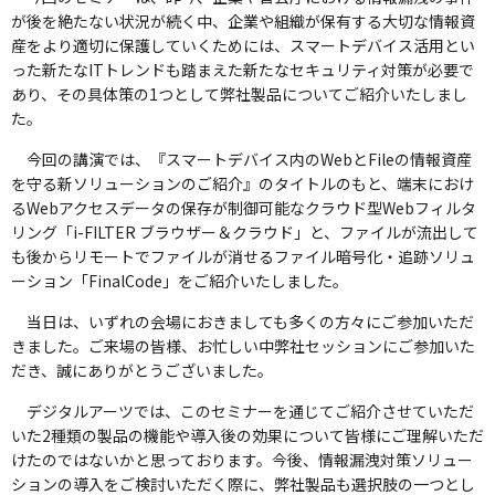
が後を絶たない状況が続く中、企業や組織が保有する大切な情報資
産をより適切に保護していくためには、スマートデバイス活用とい
った新たなITトレンドも踏まえた新たなセキュリティ対策が必要で
あり、その具体策の1つとして弊社製品についてご紹介いたしまし
た。
今回の講演では、『スマートデバイス内のWebとFileの情報資産
を守る新ソリューションのご紹介』のタイトルのもと、端末におけ
るWebアクセスデータの保存が制御可能なクラウド型Webフィルタ
リング「i-FILTER ブラウザー＆クラウド」と、ファイルが流出して
も後からリモートでファイルが消せるファイル暗号化・追跡ソリュ
ーション「FinalCode」をご紹介いたしました。
当日は、いずれの会場におきましても多くの方々にご参加いただ
きました。ご来場の皆様、お忙しい中弊社セッションにご参加いた
だき、誠にありがとうございました。
デジタルアーツでは、このセミナーを通じてご紹介させていただ
いた2種類の製品の機能や導入後の効果について皆様にご理解いただ
けたのではないかと思っております。今後、情報漏洩対策ソリュー
ションの導入をご検討いただく際に、弊社製品も選択肢の一つとし