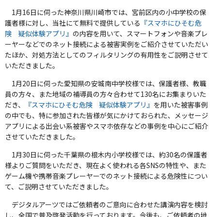
1月16日に伺った神奈川県川崎市では、宮前区内の小中学校の保
護者様に対し、当社にて無料で提供している
『スマホにひそむ危
険 疑似体験アプリ』
の内容を用いて、スマートフォンや音楽プレ
ーヤーなどでのネット接続による被害実例をご紹介させていただい
たほか、対処方法としてのフィルタリングの有用性をご説明させて
いただきました。
1月20日に伺った愛知県の安城南中学校様では、保護者様、教職
員の方々、また地域の補導員の方々合わせて130名にお集まりいた
だき、
『スマホにひそむ危険 疑似体験アプリ』
を用いた被害事例
の中でも、特に参加された皆様が気にかけておられた、メッセージ
アプリによる出会い系被害やスマホ依存などの事例を中心にご紹介
させていただきました。
1月30日に伺った千葉県の根木内小学校様では、約30名の保護者
様よりご質問をいただき、現在よく使われる各SNSの特性や、また
ゲーム機や携帯音楽プレーヤーでのネット接続による危険性につい
て、ご説明させていただきました。
デジタルアーツではご依頼者のご意向に合わせた講演内容を検討
し、全国で普及啓発活動を行っております。今後も、ご依頼者の地