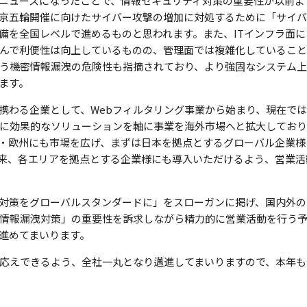
ニュースになったことで、情報セキュリティ対策の重要性が以前よ
京五輪開催に向けたサイバー攻撃の増加に対処するために「サイバ
備を全国レベルで進めるものと思われます。また、ITインフラ面
んで利便性は向上しているものの、管理面では複雑化しているこ
う機密情報漏洩の危険性も指摘されており、より強固なシステム
ます。
携わる企業として、Webフィルタリング事業から始まり、現在では
に効果的なソリューションを軸に事業を海外市場へと拡大しており
・欧州にも市場を広げ、まずは日本を拠点とするグローバル企業様
来、各エリアを拠点とする企業様にも導入いただけるよう、営業活
対策をグローバルスタンダードに」をスローガンに掲げ、国内外の
情報漏洩対策」の重要性を訴求しながら精力的に営業活動を行う
進めてまいります。
応えできるよう、全社一丸となり邁進してまいりますので、本年も