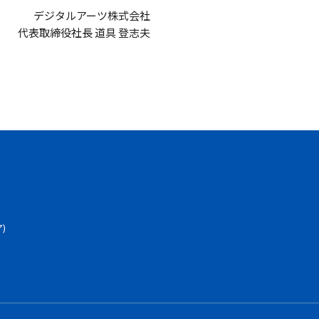
デジタルアーツ株式会社
代表取締役社長 道具 登志夫
)
ネル