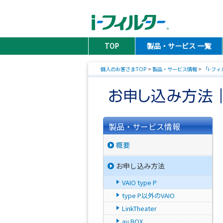
TOP
製品・サービス 一覧
個人のお客さまTOP
>
製品・サービス情報
>
「i-フィル
製品・サービス情報
概要
お申し込み方法
VAIO type P
type P以外のVAIO
LinkTheater
au BOX