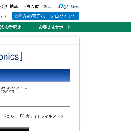
会社情報
法人向け製品
より便利な、より快適な
Web管理ページ ログイン
て
続のお手続き
お客さまサポート
s」をお申し込みください。
をご覧ください。
クマークから、「有害サイトフィルタリン