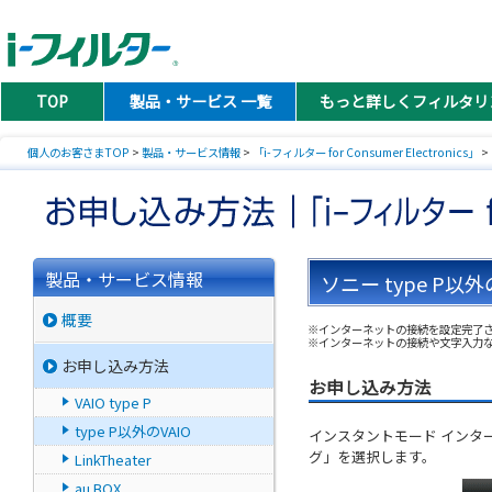
TOP
製品・サービス 一覧
もっと詳しくフィルタリ
個人のお客さまTOP
>
製品・サービス情報
>
「i-フィルター for Consumer Electronics」
>
製品・サービス情報
ソニー type P以外
概要
※インターネットの接続を設定完了されてから
※インターネットの接続や文字入力
お申し込み方法
お申し込み方法
VAIO type P
type P以外のVAIO
インスタントモード インター
グ」を選択します。
LinkTheater
au BOX