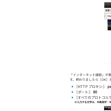
「インターネット接続」が
す。終わりましたら［OK］
［HTTP プロキシ:］
px
［ポート:］
80
［すべてのプロトコル
※入力する文字は、半角英字・