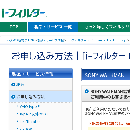
TOP
製品・サービス 一覧
もっと詳しくフィルタリ
個人のお客さまTOP
>
製品・サービス情報
>
「i-フィルター for Consumer Electronics」
>
製品・サービス情報
SONY WALKMAN
概要
SONY WALKMAN端末で
お申し込み方法
ご利用中のお客さま
VAIO type P
現在ご利用いただいております「i
SONY WALKMAN端
type P以外のVAIO
LinkTheater
下記の条件に適合し、And
au BOX