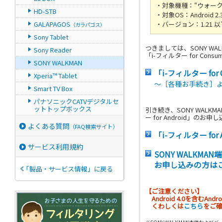
・対象機種：“ウォークマン”「
HD-STB
・対象OS：Android 2.
GALAPAGOS
・バージョン：1.21 以
（ガラパゴス）
Sony Tablet
つきましては、SONY W
Sony Reader
「i-フィルター for Cons
SONY WALKMAN
「i-フィルター for 
Xperia™ Tablet
～［各種お手続き］
Smart TV Box
パナソニックCATVデジタルセ
ットトップボックス
引き続き、SONY WAL
ー for Android」の
よくある質問
（FAQ検索サイト）
「i-フィルター fo
サービス利用規約
SONY WALKMAN
お申し込みの方は
「製品・サービス情報」に戻る
【ご注意ください】
Android 4.0を含むA
くわしくは
こちら
をご