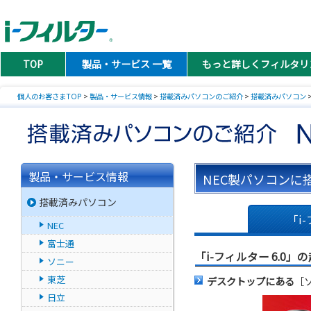
TOP
製品・サービス 一覧
もっと詳しくフィルタリ
個人のお客さまTOP
>
製品・サービス情報
>
搭載済みパソコンのご紹介
>
搭載済みパソコン
>
製品・サービス情報
NEC製パソコンに
搭載済みパソコン
「i-
NEC
富士通
「i-フィルター 6.0」
ソニー
東芝
デスクトップにある
［
日立