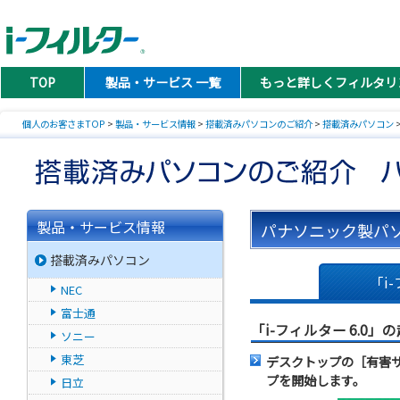
TOP
製品・サービス 一覧
もっと詳しくフィルタリ
個人のお客さまTOP
>
製品・サービス情報
>
搭載済みパソコンのご紹介
>
搭載済みパソコン
製品・サービス情報
パナソニック製パソ
搭載済みパソコン
「i-
NEC
富士通
「i-フィルター 6.0」
ソニー
東芝
デスクトップの［有害
プを開始します。
日立